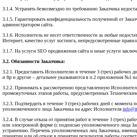
3.1.4. Устранять безвозмездно по требованию Заказчика недост
3.1.5. Гарантировать конфиденциальность полученной от Заказ
администратором сайта.
3.1.6. Исполнитель не несет ответственности за любые недоста
Интернет, качество услуг хостинга, непредусмотренные правила
3.1.7. На услуги SEO продвижения сайта и иные услуги заключ
3.2. Обязанности Заказчика:
3.2.1. Предоставить Исполнителю в течение 3 (трех) рабочих
и ftp и другие – детальнее указываются в п.2 приложения №1 н
3.2.2. Принимать к рассмотрению представленную Исполнителе
промежуточных этапов работы, предусмотренных Техническим
3.2.3. Подтвердить в течение 3 (трех) рабочих дней с момен
уполномоченного лица Заказчика на адрес Исполнителя
info@it
3.2.4. В случае отказа от принятия работ в течение 3 (трех)
или электронной форме (с подписью уполномоченного лица Зак
устранению. Перечень уполномоченных лиц Заказчика, имеющи
принятии или об отказе в принятии результатов работы соотв