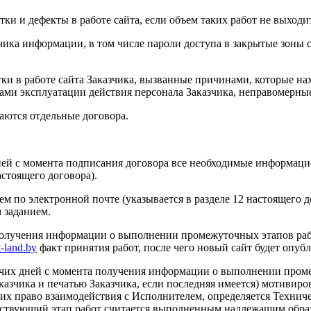
атки и дефекты в работе сайта, если объем таких работ не выход
чика информации, в том числе пароли доступа в закрытые зоны 
тки в работе сайта Заказчика, вызванные причинами, которые нах
ми эксплуатации действия персонала Заказчика, неправомерные д
аются отдельные договора.
 дней с момента подписания договора все необходимые информац
астоящего договора).
м по электронной почте (указывается в разделе 12 настоящего
 заданием.
та получения информации о выполнении промежуточных этапов ра
-land.by
факт принятия работ, после чего новый сайт будет опубл
 рабочих дней с момента получения информации о выполнении пр
азчика и печатью Заказчика, если последняя имеется) мотивиро
х право взаимодействия с Исполнителем, определяется Техниче
етствующий этап работ считается выполненным надлежащим образо