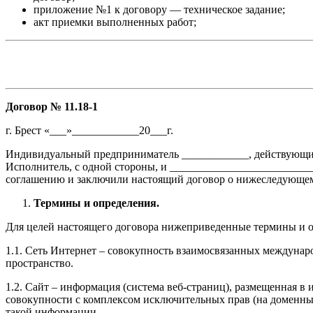
приложение №1 к договору — техническое задание;
акт приемки выполненных работ;
Договор № 11.18-1
г. Брест «___»____________20___г.
Индивидуальный предприниматель ____________, действующий 
Исполнитель, с одной стороны, и _________________________
соглашению и заключили настоящий договор о нижеследующе
Термины и определения.
Для целей настоящего договора нижеприведенные термины и 
1.1. Сеть Интернет – совокупность взаимосвязанных междунар
пространство.
1.2. Сайт – информация (система веб-страниц), размещенная в
совокупности с комплексом исключительных прав (на доменны
такой информации.