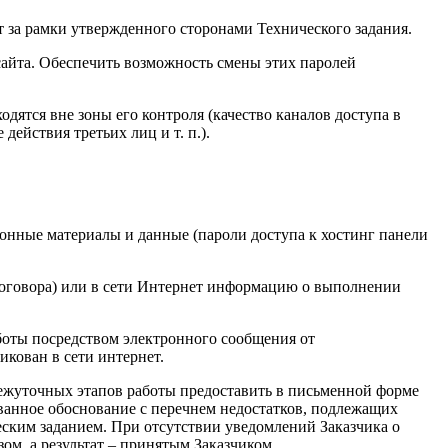
ит за рамки утвержденного сторонами Технического задания.
сайта. Обеспечить возможность смены этих паролей
одятся вне зоны его контроля (качество каналов доступа в
ействия третьих лиц и т. п.).
ионные материалы и данные (пароли доступа к хостинг панели
 договора) или в сети Интернет информацию о выполнении
боты посредством электронного сообщения от
икован в сети интернет.
омежуточных этапов работы предоставить в письменной форме
ванное обоснование с перечнем недостатков, подлежащих
ским заданием. При отсутствии уведомлений Заказчика о
м, а результат – принятым Заказчиком.