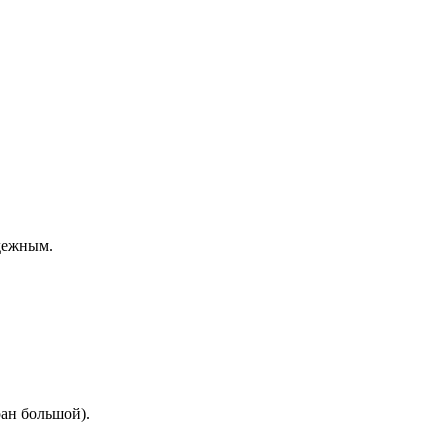
адежным.
ран большой).